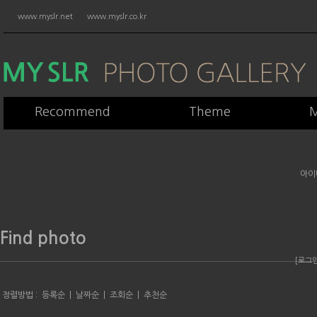
www.myslr.net
www.myslr.co.kr
Recommend
Theme
M
아이
Find photo
[로그
정렬방법 :
등록순
|
날짜순
|
조회순
|
추천순