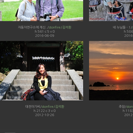
자동차연구소에 계신../
stonfire/김석환
네 누님들 - 1/
h:561 c:5 v:0
h:586 
2016-06-09
2016
대전아가씨/
stonfire/김석환
추암/
sto
h:2122 c:3 v:0
h:1183
2012-10-26
2012