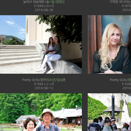
늦어서 죄송해요/
놀*빛/양정근
기억은 하시려는
h:936 c:0 v:0
h:970 
2016-06-28
2016
Pretty Girls/
흰머리소년/임상춘
Pretty Girls/
흰
h:564 c:2 v:0
h:506 
2016-06-12
2016