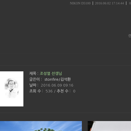
NIKON D5100
2016:06:02 17:14:44
0
선
제목 :
조성열 선생님
글쓴이 :
stonfire/김석환
날짜 :
2016.06.09 09:16
조회 수 :
536
/
추천 수 :
0