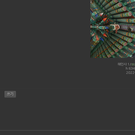
해인사 1/
st
h:634 
2022