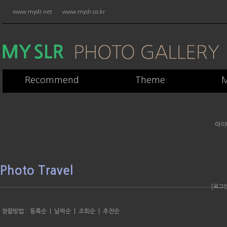
www.myslr.net
www.myslr.co.kr
Recommend
Theme
M
아이
Photo Travel
[로그
정렬방법 :
등록순
|
날짜순
|
조회순
|
추천순