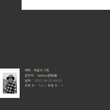
제목 :
계절의 기록
글쓴이 :
tattoo洪性雄
날짜 :
2022.09.26 09:53
조회 수 :
722
/
추천 수 :
1