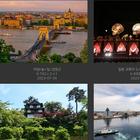
석양/
놀*빛/양정근
일본 크루즈 5/
h:762 c:2 v:1
h:690 
2023-07-24
2023