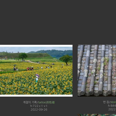
번 짐/
sto
계절의 기록/
tattoo洪性雄
h:644 
h:722 c:1 v:1
2022
2022-09-26