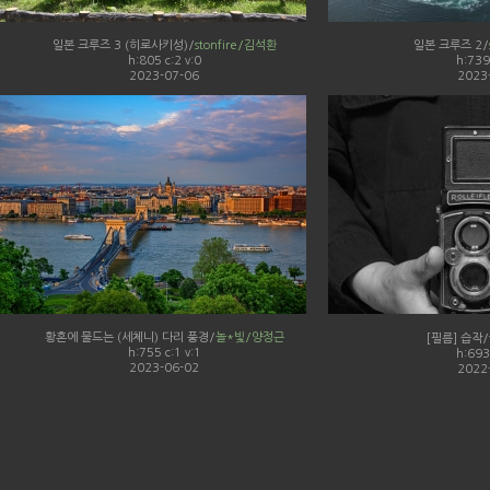
일본 크루즈 3 (히로사키성)/
stonfire/김석환
일본 크루즈 2/
h:805 c:2 v:0
h:739 
2023-07-06
2023
황혼에 물드는 (세체니) 다리 풍경/
놀*빛/양정근
[필름] 습작/
h:755 c:1 v:1
h:693 
2023-06-02
2022