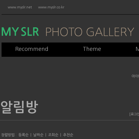
www.myslr.net
www.myslr.co.kr
Recommend
Theme
M
아이
알림방
[로그
정렬방법 :
등록순
|
날짜순
|
조회순
|
추천순