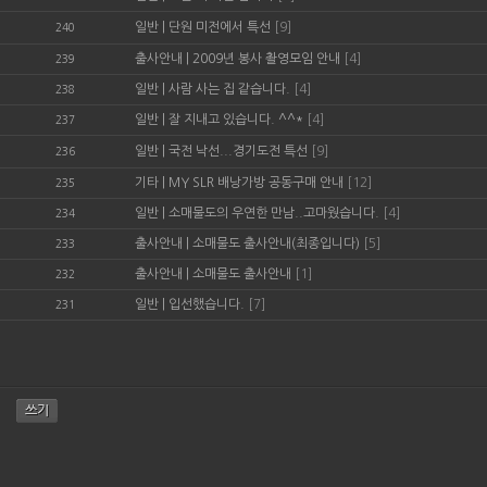
일반
|
단원 미전에서 특선
[9]
240
출사안내
|
2009년 봉사 촬영모임 안내
[4]
239
일반
|
사람 사는 집 같습니다.
[4]
238
일반
|
잘 지내고 있습니다. ^^*
[4]
237
일반
|
국전 낙선...경기도전 특선
[9]
236
기타
|
MY SLR 배낭가방 공동구매 안내
[12]
235
일반
|
소매물도의 우연한 만남..고마웠습니다.
[4]
234
출사안내
|
소매물도 출사안내(최종입니다)
[5]
233
출사안내
|
소매물도 출사안내
[1]
232
일반
|
입선했습니다.
[7]
231