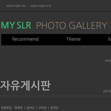
www.myslr.net
www.myslr.co.kr
Recommend
Theme
M
아이
자유게시판
[로그
정렬방법 :
등록순
|
날짜순
|
조회순
|
추천순