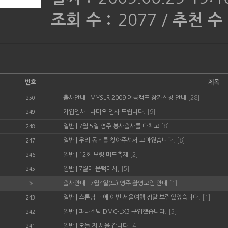
조회 수 :
2077
/
추천 수 
번호
제목
출사안내
|
MYSLR 2009 여름캠프 참가신청 안내
[28]
250
가입인사
|
나미오 인사 드립니다.
[9]
249
일반
|
7월 5일 영주 봉사출사를 마치고
[8]
248
일반
|
우리 동네를 찾아주셔서 고마웠습니다.
[8]
247
일반
|
12회 보령 머드축제
[2]
246
일반
|
7월에 문턱에서,
[5]
245
출사안내
|
7월4일(토) 영주 촬영모임 안내
[1]
»
일반
|
스톤님 덕에 이번 서울여행 정말 보람있었습니다.
[1]
243
일반
|
파나소닉 DMC-LX3 구입했습니다.
[5]
242
일반
|
오늘 저 서울 갑니다
[4]
241