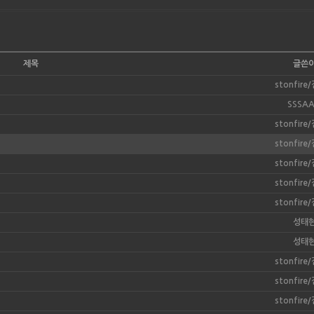
제목
글쓴
stonfir
SSSA
stonfir
stonfir
stonfir
stonfir
stonfir
성태
성태
stonfir
stonfir
stonfir