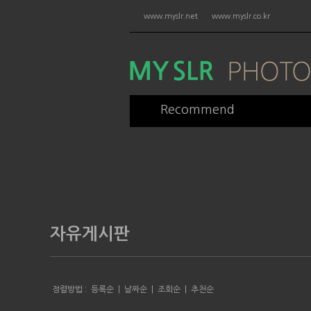
www.myslr.net
www.myslr.co.kr
Recommend
자유게시판
정렬방법 :
등록순
|
날짜순
|
조회순
|
추천순