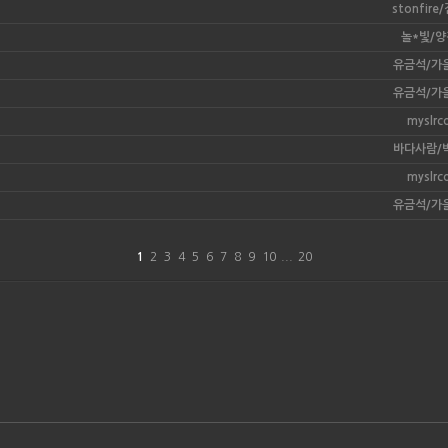
stonfir
놀*빛/
유금석/가
유금석/가
myslrc
바다사람/
myslrc
유금석/가
1
2
3
4
5
6
7
8
9
10
...
20