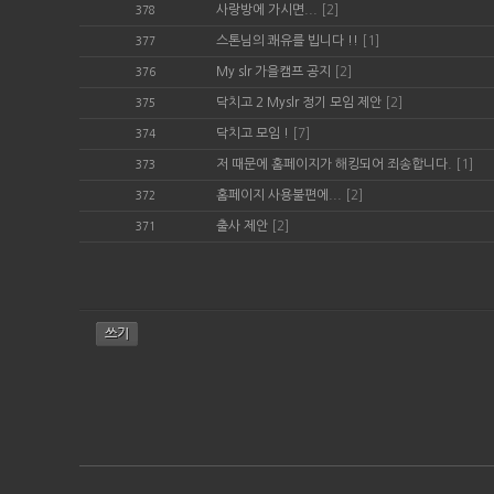
사랑방에 가시면...
[2]
378
스톤님의 쾌유를 빕니다 !!
[1]
377
My slr 가을캠프 공지
[2]
376
닥치고 2 Myslr 정기 모임 제안
[2]
375
닥치고 모임 !
[7]
374
저 때문에 홈페이지가 해킹되어 죄송합니다.
[1]
373
홈페이지 사용불편에...
[2]
372
출사 제안
[2]
371