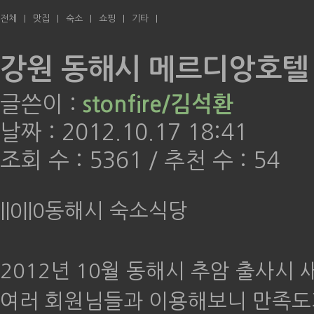
전체
|
맛집
|
숙소
|
쇼핑
|
기타
|
강원 동해시 메르디앙호텔
글쓴이 :
stonfire/김석환
날짜 :
2012.10.17 18:41
조회 수 :
5361
/
추천 수 :
54
||0||0
동해시 숙소식당
2012년 10월 동해시 추암 출사시
여러 회원님들과 이용해보니 만족도