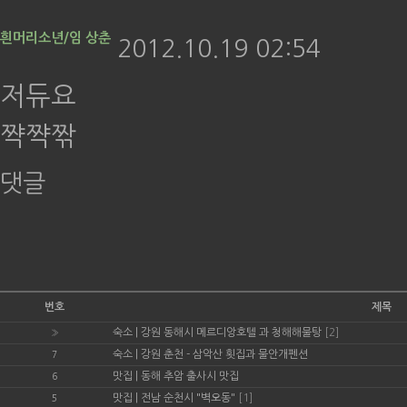
흰머리소년/임 상춘
2012.10.19 02:54
저듀요
쨕쨕짞
댓글
번호
제목
숙소
|
강원 동해시 메르디앙호텔 과 청해해물탕
[2]
»
숙소
|
강원 춘천 - 삼악산 횟집과 물안개펜션
7
맛집
|
동해 추암 출사시 맛집
6
맛집
|
전남 순천시 "벽오동"
[1]
5