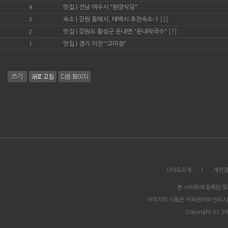
맛집
|
전남 여수시 "원앙식당"
4
숙소
|
강원 동해시, 태백시 추천숙소-1
[2]
3
맛집
|
강원도 횡성군 둔내면 "둔내막국수"
[1]
2
맛집
|
경기 이천 "고미정"
1
사이트소개
|
개인
본 사이트에 등록된 
이미지의 사용은 저작권자와 반드시
Copyright (c) 20