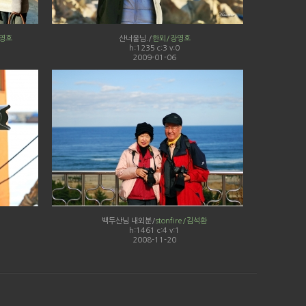
영호
산너울님./
한뫼/장영호
h:1235 c:3 v:0
2009-01-06
백두산님 내외분/
stonfire/김석환
h:1461 c:4 v:1
2008-11-20