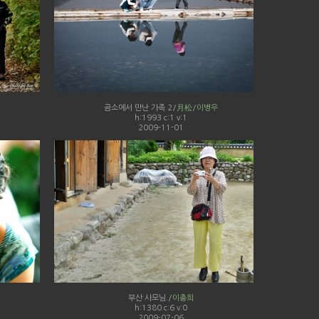
곰소에서 만난 가족 2/
月松/이병우
h:1993 c:1 v:1
2009-11-01
부산 사모님./
이충희
h:1380 c:6 v:0
2009-07-06