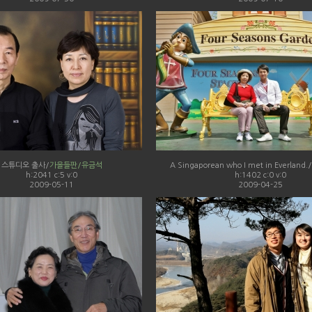
스튜디오 출사/
가을들판/유금석
A Singaporean who I met in Everland./
h:2041 c:5 v:0
h:1402 c:0 v:0
2009-05-11
2009-04-25