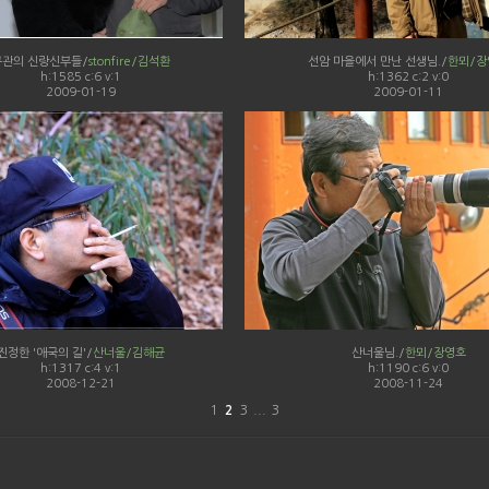
구관의 신랑신부들/
stonfire/김석환
선암 마을에서 만난 선생님./
한뫼/장
h:1585 c:6 v:1
h:1362 c:2 v:0
2009-01-19
2009-01-11
진정한 '애국의 길'/
산너울/김해균
산너울님./
한뫼/장영호
h:1317 c:4 v:1
h:1190 c:6 v:0
2008-12-21
2008-11-24
1
2
3
...
3