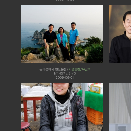
등대섬에서 만난분들/
가을들판/유금석
h:1457 c:3 v:0
2009-06-01