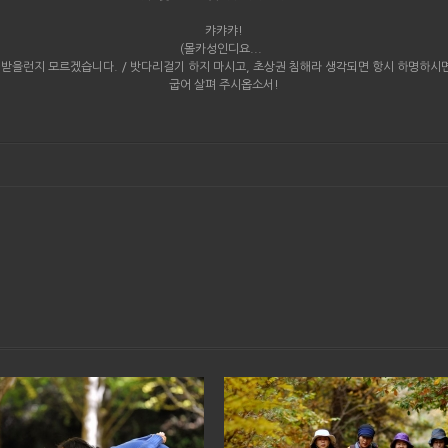
캬캬캬!
(몰카성인디요...
안 받을런지 모르겠습니다. / 밧다리걸기 하지 마시고, 초상권 침해라 생각되면 항시 하명하시
굽어 살펴 주시옵소서!