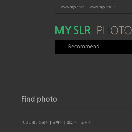
www.myslr.net
www.myslr.co.kr
Recommend
Find photo
정렬방법 :
등록순
|
날짜순
|
조회순
|
추천순