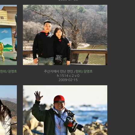
한뫼/장영호
주산지에서 만난 연인./
한뫼/장영호
h:1514 c:2 v:0
2009-02-15