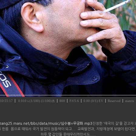
 10:55:17
0.010 s (1/100) (1/100)초
800
F/f/5.6
0.00 (0/1) EV
Reserved
matrix
gzzang25.maru.net/bbs/data/music/심수봉=무궁화.mp3
진정한 '애국의 길'을 걷고자
그 한몸. 몸으로 때워서 국가 발전의 원동력이 되고... 교육발전과, 지방재정에 보탬이 된다면..
하루 몇 갑인들 못태우리까만서도.....