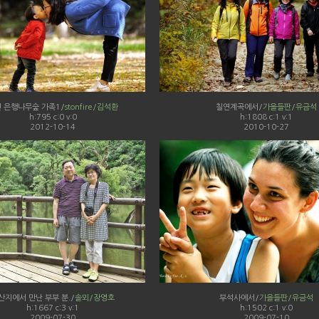
 은행나무숲 가족1/
stonfire/김석환
칠연계곡에서/
가을들판/유금석
h:795 c:0 v:0
h:1808 c:1 v:1
2012-10-14
2010-10-27
산지에서 만난 부부 분./
솔뫼/장영호
부석사에서/
가을들판/유금석
h:1667 c:3 v:1
h:1502 c:1 v:0
2009-07-30
2009-07-10