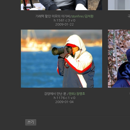
가래떡 팔던 미모의 아가씨/
stonfire/김석환
h:1561 c:3 v:0
2009-01-22
강양에서 만난 분./
한뫼/장영호
h:1176 c:1 v:0
2009-01-04