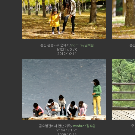
홍천 은행나무 숲에서/
stonfire/김석환
홍천
h:831 c:0 v:0
2012-10-14
곰소염전에서 만난 가족/
stonfire/김석환
주
h:1947 c:1 v:1
2009-10-28