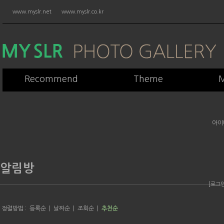
www.myslr.net
www.myslr.co.kr
Recommend
Theme
M
아이
알림방
[로그
정렬방법 :
등록순
|
날짜순
|
조회순
|
추천순