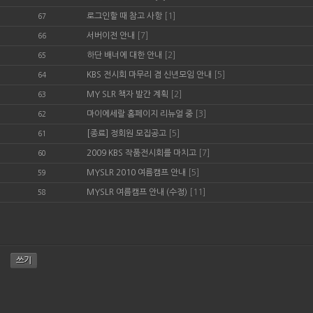
로그인할 때 참고 사항
[1]
67
서버이전 안내
[7]
66
하단 배너에 대한 안내
[2]
65
KBS 전시회 마무리 겸 신년모임 안내
[5]
64
MY SLR 책자 발간 계획
[2]
63
마이에세랄 홈페이지 리뉴얼 중
[3]
62
[종료] 정회원 모집공고
[5]
61
2009 KBS 작품전시회를 마치고
[7]
60
MYSLR 2010 여름캠프 안내
[5]
59
MYSLR 여름캠프 안내 (수정)
[11]
58