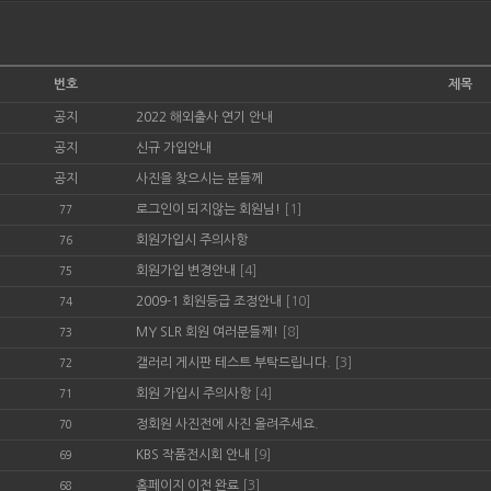
번호
제목
공지
2022 해외출사 연기 안내
공지
신규 가입안내
공지
사진을 찾으시는 분들께
로그인이 되지않는 회원님!
[1]
77
회원가입시 주의사항
76
회원가입 변경안내
[4]
75
2009-1 회원등급 조정안내
[10]
74
MY SLR 회원 여러분들께!
[8]
73
갤러리 게시판 테스트 부탁드립니다.
[3]
72
회원 가입시 주의사항
[4]
71
정회원 사진전에 사진 올려주세요.
70
KBS 작품전시회 안내
[9]
69
홈페이지 이전 완료
[3]
68