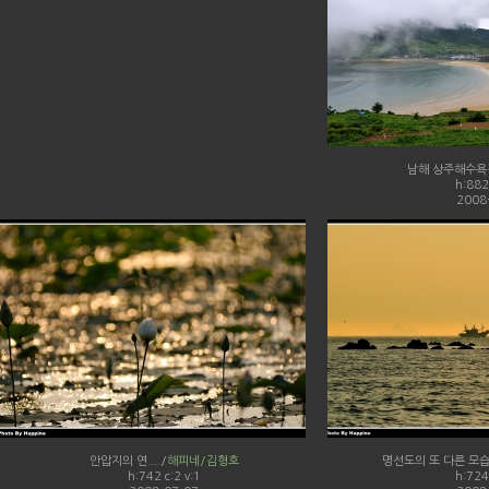
남해 상주해수욕
h:882 
2008
안압지의 연..../
해피네/김형호
명선도의 또 다른 모습으
h:742 c:2 v:1
h:724 