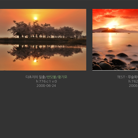
다초지의 일출/
반딧불/황기모
TEST - 무슬목
h:776 c:1 v:0
h:762 
2008-06-24
2008