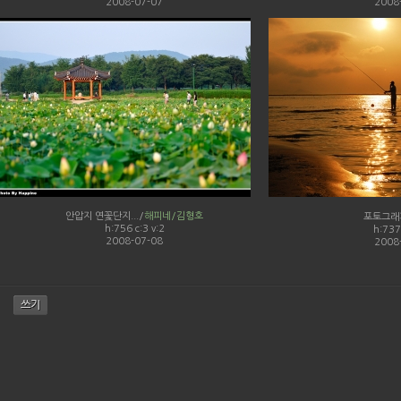
2008-07-07
2008
안압지 연꽃단지.../
해피네/김형호
포토그래
h:756 c:3 v:2
h:737 
2008-07-08
2008