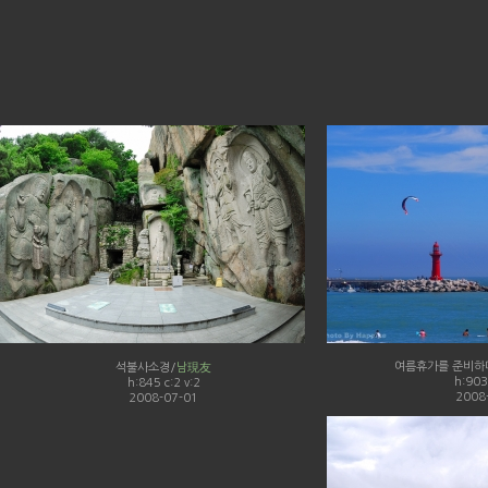
여름휴가를 준비하며.
석불사소경/
남現友
h:903 
h:845 c:2 v:2
2008
2008-07-01