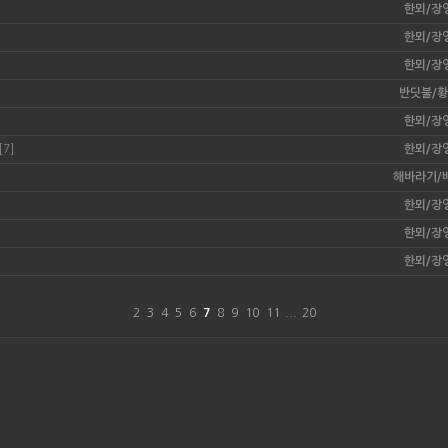
한뫼/장
한뫼/장
한뫼/장
반딧불/
한뫼/장
[7]
한뫼/장
해바라기/
한뫼/장
한뫼/장
한뫼/장
2
3
4
5
6
7
8
9
10
11
...
20